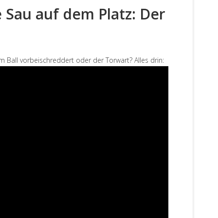
e Sau auf dem Platz: Der
m Ball vorbeischreddert oder der Torwart? Alles drin: