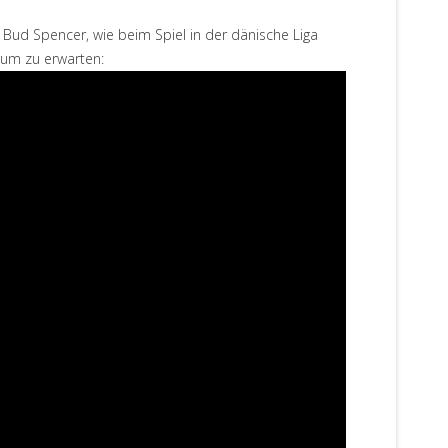
a Bud Spencer, wie beim Spiel in der dänische Liga
aum zu erwarten: