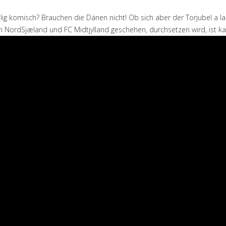
llig komisch? Brauchen die Dänen nicht! Ob sich aber der Torjubel a l
n NordSjæland und FC Midtjylland geschehen, durchsetzen wird, ist k