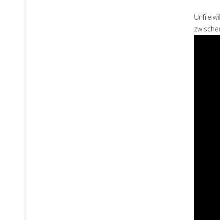
Unfreiwi
zwische