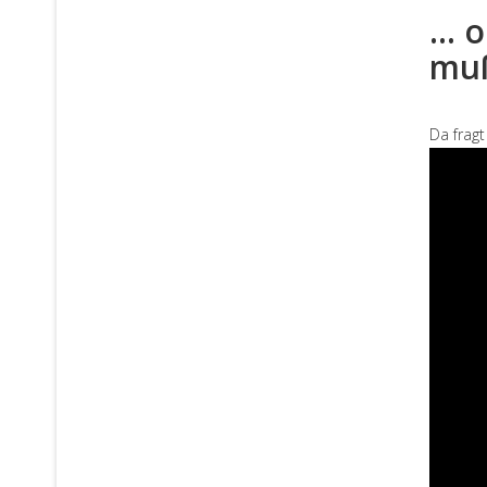
...
muß
Da fragt