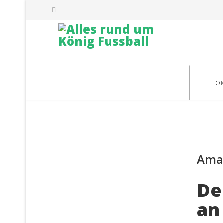
HO
Ama
De
an