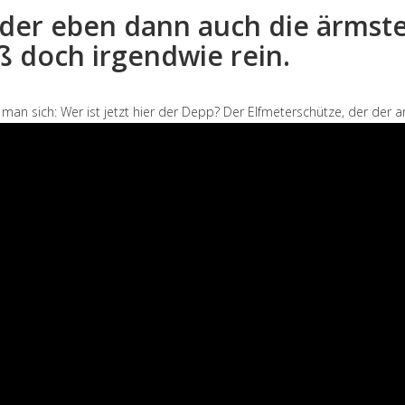
 oder eben dann auch die ärmst
 doch irgendwie rein.
 man sich: Wer ist jetzt hier der Depp? Der Elfmeterschütze, der der a