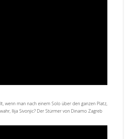
ühlt, wenn man nach einem Solo über den ganzen Platz,
ahr, Ilija Sivonjic? Der Stürmer von Dinamo Zagreb