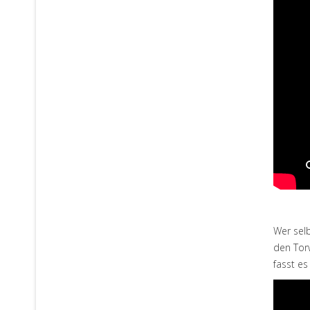
Wer selb
den Torw
fasst es