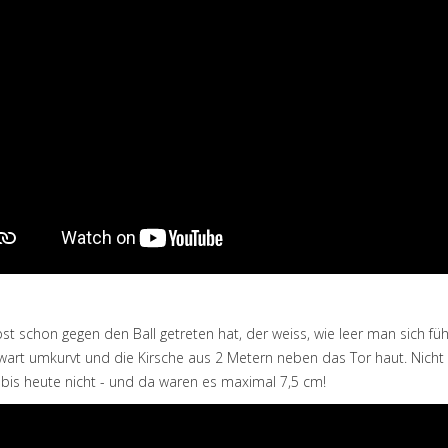
st schon gegen den Ball getreten hat, der weiss, wie leer man sich f
art umkurvt und die Kirsche aus 2 Metern neben das Tor haut. Nicht w
 bis heute nicht - und da waren es maximal 7,5 cm!