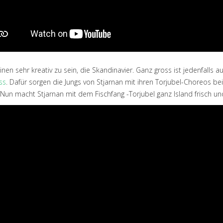
inen sehr kreativ zu sein, die Skandinavier. Ganz gross ist jedenfalls
ss
. Dafür sorgen die Jungs von Stjarnan mit ihren Torjubel-Choreos b
 Nun macht Stjarnan mit dem Fischfang -Torjubel ganz Island frisch un