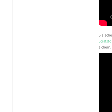
Sie sche
Strafsto
sichern.