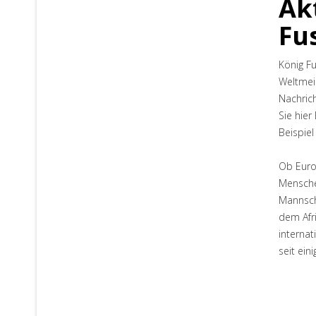
Ak
Fu
König Fu
Weltmeis
Nachrich
Sie hier
Beispiel
Ob Europ
Menschen
Mannscha
dem Afr
interna
seit ein