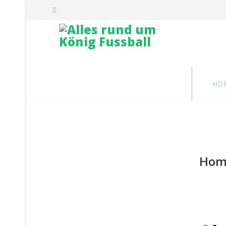
HO
Hom