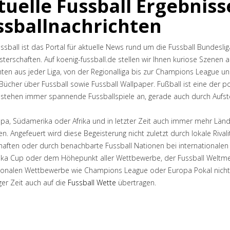
tuelle Fussball Ergebnis
ssballnachrichten
ssball ist das Portal für aktuelle News rund um die Fussball Bundeslig
terschaften. Auf koenig-fussball.de stellen wir Ihnen kuriose Szenen a
ten aus jeder Liga, von der Regionalliga bis zur Champions League u
 Bücher über Fussball sowie Fussball Wallpaper. Fußball ist eine der 
 stehen immer spannende Fussballspiele an, gerade auch durch Aufstei
a, Südamerika oder Afrika und in letzter Zeit auch immer mehr Lände
. Angefeuert wird diese Begeisterung nicht zuletzt durch lokale Rival
ften oder durch benachbarte Fussball Nationen bei internationalen T
ika Cup oder dem Höhepunkt aller Wettbewerbe, der Fussball Weltmeis
tionalen Wettbewerbe wie Champions League oder Europa Pokal nicht v
iger Zeit auch auf die
Fussball Wette
übertragen.